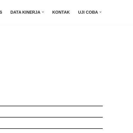
S
DATA KINERJA
KONTAK
UJI COBA