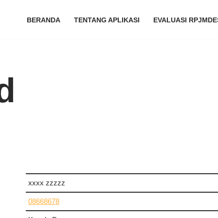
BERANDA
TENTANG APLIKASI
EVALUASI RPJMDE
d
xxxx zzzzz
08668678